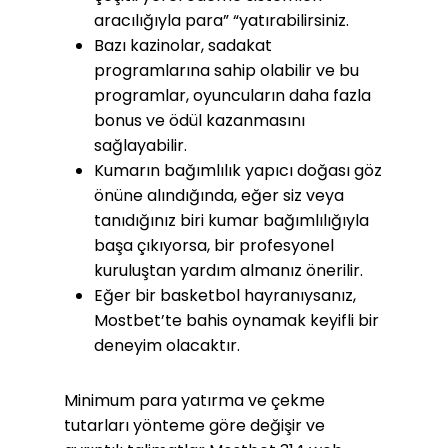
aracılığıyla para” “yatırabilirsiniz.
Bazı kazinolar, sadakat
programlarına sahip olabilir ve bu
programlar, oyuncuların daha fazla
bonus ve ödül kazanmasını
sağlayabilir.
Kumarın bağımlılık yapıcı doğası göz
önüne alındığında, eğer siz veya
tanıdığınız biri kumar bağımlılığıyla
başa çıkıyorsa, bir profesyonel
kuruluştan yardım almanız önerilir.
Eğer bir basketbol hayranıysanız,
Mostbet’te bahis oynamak keyifli bir
deneyim olacaktır.
Minimum para yatırma ve çekme
tutarları yönteme göre değişir ve