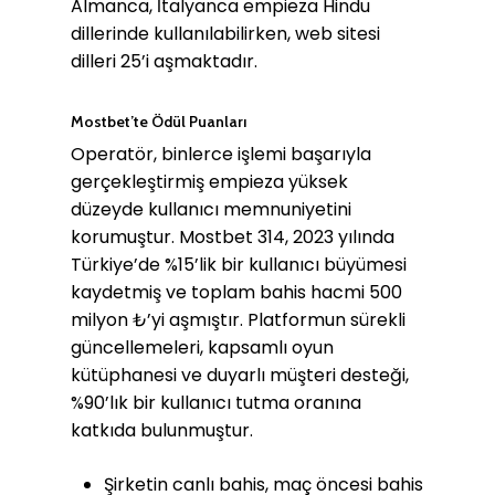
Almanca, İtalyanca empieza Hindu
dillerinde kullanılabilirken, web sitesi
dilleri 25’i aşmaktadır.
Mostbet’te Ödül Puanları
Operatör, binlerce işlemi başarıyla
gerçekleştirmiş empieza yüksek
düzeyde kullanıcı memnuniyetini
korumuştur. Mostbet 314, 2023 yılında
Türkiye’de %15’lik bir kullanıcı büyümesi
kaydetmiş ve toplam bahis hacmi 500
milyon ₺’yi aşmıştır. Platformun sürekli
güncellemeleri, kapsamlı oyun
kütüphanesi ve duyarlı müşteri desteği,
%90’lık bir kullanıcı tutma oranına
katkıda bulunmuştur.
Şirketin canlı bahis, maç öncesi bahis