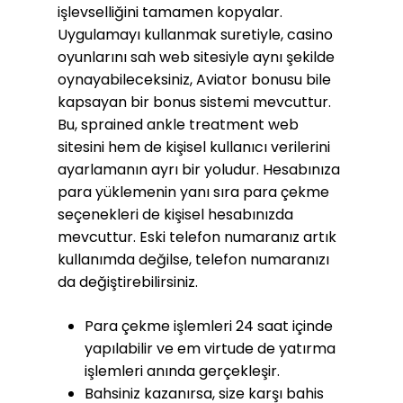
işlevselliğini tamamen kopyalar.
Uygulamayı kullanmak suretiyle, casino
oyunlarını sah web sitesiyle aynı şekilde
oynayabileceksiniz, Aviator bonusu bile
kapsayan bir bonus sistemi mevcuttur.
Bu, sprained ankle treatment web
sitesini hem de kişisel kullanıcı verilerini
ayarlamanın ayrı bir yoludur. Hesabınıza
para yüklemenin yanı sıra para çekme
seçenekleri de kişisel hesabınızda
mevcuttur. Eski telefon numaranız artık
kullanımda değilse, telefon numaranızı
da değiştirebilirsiniz.
Para çekme işlemleri 24 saat içinde
yapılabilir ve em virtude de yatırma
işlemleri anında gerçekleşir.
Bahsiniz kazanırsa, size karşı bahis