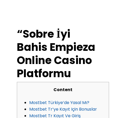
“Sobre İyi
Bahis Empieza
Online Casino
Platformu
Content
Mostbet Türkiye’de Yasal Mı?
Mostbet Tr’ye Kayıt Için Bonuslar
Mostbet Tr Kayıt Ve Giriş