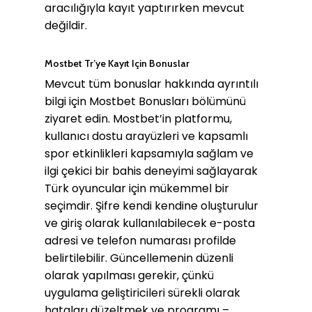
aracılığıyla kayıt yaptırırken mevcut
değildir.
Mostbet Tr’ye Kayıt Için Bonuslar
Mevcut tüm bonuslar hakkında ayrıntılı
bilgi için Mostbet Bonusları bölümünü
ziyaret edin. Mostbet’in platformu,
kullanıcı dostu arayüzleri ve kapsamlı
spor etkinlikleri kapsamıyla sağlam ve
ilgi çekici bir bahis deneyimi sağlayarak
Türk oyuncular için mükemmel bir
seçimdir. Şifre kendi kendine oluşturulur
ve giriş olarak kullanılabilecek e-posta
adresi ve telefon numarası profilde
belirtilebilir. Güncellemenin düzenli
olarak yapılması gerekir, çünkü
uygulama geliştiricileri sürekli olarak
hataları düzeltmek ve programı –