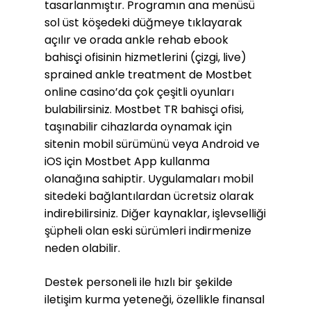
tasarlanmıştır. Programın ana menüsü
sol üst köşedeki düğmeye tıklayarak
açılır ve orada ankle rehab ebook
bahisçi ofisinin hizmetlerini (çizgi, live)
sprained ankle treatment de Mostbet
online casino’da çok çeşitli oyunları
bulabilirsiniz. Mostbet TR bahisçi ofisi,
taşınabilir cihazlarda oynamak için
sitenin mobil sürümünü veya Android ve
iOS için Mostbet App kullanma
olanağına sahiptir. Uygulamaları mobil
sitedeki bağlantılardan ücretsiz olarak
indirebilirsiniz. Diğer kaynaklar, işlevselliği
şüpheli olan eski sürümleri indirmenize
neden olabilir.
Destek personeli ile hızlı bir şekilde
iletişim kurma yeteneği, özellikle finansal