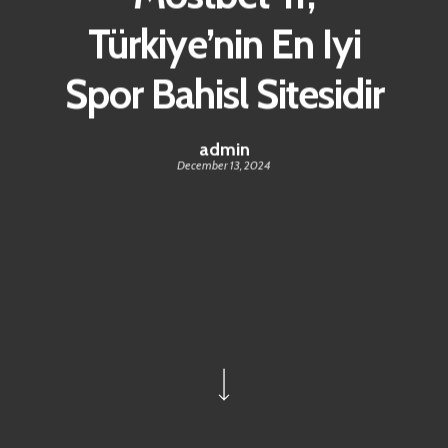
Türkiye’nin En Iyi
Spor Bahisl Sitesidir
admin
December 13, 2024