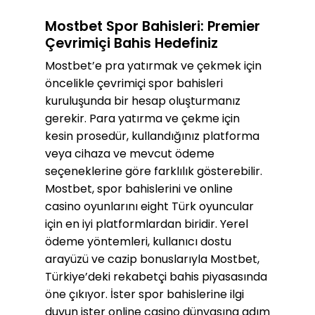
Mostbet Spor Bahisleri: Premier
Çevrimiçi Bahis Hedefiniz
Mostbet’e pra yatırmak ve çekmek için
öncelikle çevrimiçi spor bahisleri
kuruluşunda bir hesap oluşturmanız
gerekir. Para yatırma ve çekme için
kesin prosedür, kullandığınız platforma
veya cihaza ve mevcut ödeme
seçeneklerine göre farklılık gösterebilir.
Mostbet, spor bahislerini ve online
casino oyunlarını eight Türk oyuncular
için en iyi platformlardan biridir. Yerel
ödeme yöntemleri, kullanıcı dostu
arayüzü ve cazip bonuslarıyla Mostbet,
Türkiye’deki rekabetçi bahis piyasasında
öne çıkıyor. İster spor bahislerine ilgi
duyun ister online casino dünyasına adım