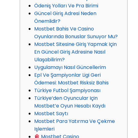
Ödeniş Yolları Ve Pra Birimi
Güncel Giriş Adresi Neden
Önemlidir?
Mostbet Bahis Ve Casino
Oyunlarında Bonuslar Sunuyor Mu?
Mostbet Sitesine Giriş Yapmak Için
En Güncel Giriş Adresine Nasıl
Ulaşabilirim?
Uygulamayı Nasıl Güncellerim
Epl Ve Şampiyonlar Ligi Geri
Ödemesi: Mostbet Risksiz Bahis
Türkiye Futbol Şampiyonası
Türkiye’den Oyuncular Için
Mostbet’e Oyun Hesabı Kaydı
Mostbet Saytı
Mostbet Para Yatırma Ve Çekme
Işlemleri
Mostbet Casino