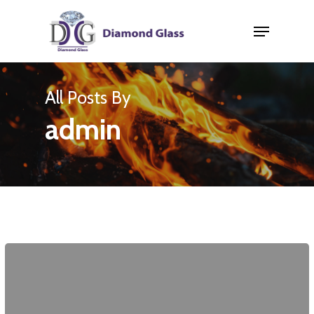
Skip
Menu
to
main
Close
content
Menu
All Posts By
admin