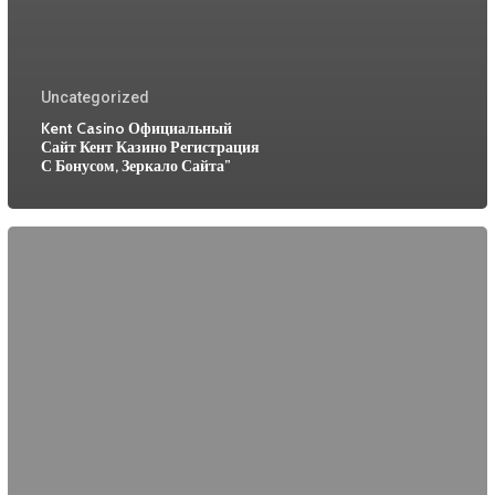
Uncategorized
Kent Casino Официальный
Сайт Кент Казино Регистрация
С Бонусом, Зеркало Сайта”